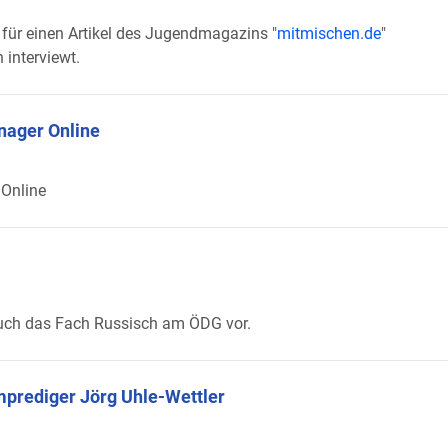
ür einen Artikel des Jugendmagazins "
mitmischen.de
"
interviewt.
nager Online
Online
 euch das Fach Russisch am ÖDG vor.
mprediger Jörg Uhle-Wettler