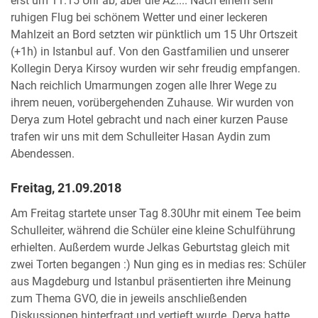
erst um 11.15 Uhr ab, aber die A2.... Nach einem sehr
ruhigen Flug bei schönem Wetter und einer leckeren
Mahlzeit an Bord setzten wir pünktlich um 15 Uhr Ortszeit
(+1h) in Istanbul auf. Von den Gastfamilien und unserer
Kollegin Derya Kirsoy wurden wir sehr freudig empfangen.
Nach reichlich Umarmungen zogen alle Ihrer Wege zu
ihrem neuen, vorübergehenden Zuhause. Wir wurden von
Derya zum Hotel gebracht und nach einer kurzen Pause
trafen wir uns mit dem Schulleiter Hasan Aydin zum
Abendessen.
Freitag, 21.09.2018
Am Freitag startete unser Tag 8.30Uhr mit einem Tee beim
Schulleiter, während die Schüler eine kleine Schulführung
erhielten. Außerdem wurde Jelkas Geburtstag gleich mit
zwei Torten begangen :) Nun ging es in medias res: Schüler
aus Magdeburg und Istanbul präsentierten ihre Meinung
zum Thema GVO, die in jeweils anschließenden
Diskussionen hinterfragt und vertieft wurde. Derya hatte