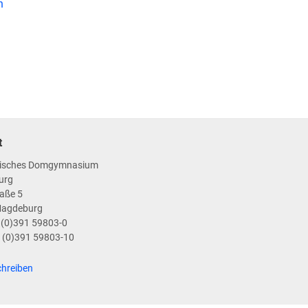
n
t
isches Domgymnasium
urg
aße 5
Magdeburg
9 (0)391 59803-0
9 (0)391 59803-10
chreiben