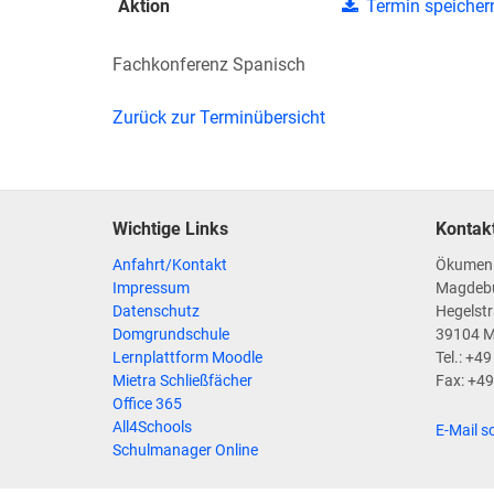
Aktion
Termin speicher
Fachkonferenz Spanisch
Zurück zur Terminübersicht
Wichtige Links
Kontak
Anfahrt/Kontakt
Ökumen
Impressum
Magdeb
Datenschutz
Hegelstr
Domgrundschule
39104 
Lernplattform Moodle
Tel.: +4
Mietra Schließfächer
Fax: +4
Office 365
All4Schools
E-Mail s
Schulmanager Online