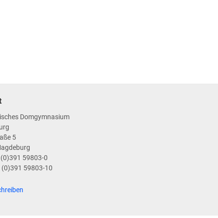
t
isches Domgymnasium
urg
aße 5
Magdeburg
9 (0)391 59803-0
9 (0)391 59803-10
chreiben