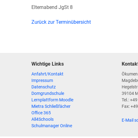
Elternabend JgSt 8
Zurück zur Terminübersicht
Wichtige Links
Kontak
Anfahrt/Kontakt
Ökumen
Impressum
Magdeb
Datenschutz
Hegelstr
Domgrundschule
39104 
Lernplattform Moodle
Tel.: +4
Mietra Schließfächer
Fax: +4
Office 365
All4Schools
E-Mail s
Schulmanager Online