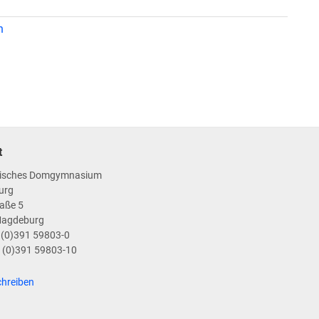
n
t
isches Domgymnasium
urg
aße 5
Magdeburg
9 (0)391 59803-0
9 (0)391 59803-10
chreiben