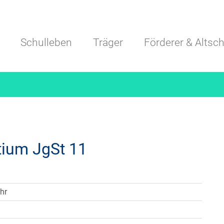
Navigation überspringen
Schulleben
Träger
Förderer & Altsch
tium JgSt 11
hr