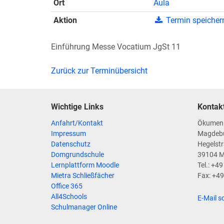
Ort
Aula
Aktion
Termin speicher
Einführung Messe Vocatium JgSt 11
Zurück zur Terminübersicht
Wichtige Links
Kontak
Anfahrt/Kontakt
Ökumen
Impressum
Magdeb
Datenschutz
Hegelstr
Domgrundschule
39104 
Lernplattform Moodle
Tel.: +4
Mietra Schließfächer
Fax: +4
Office 365
All4Schools
E-Mail s
Schulmanager Online