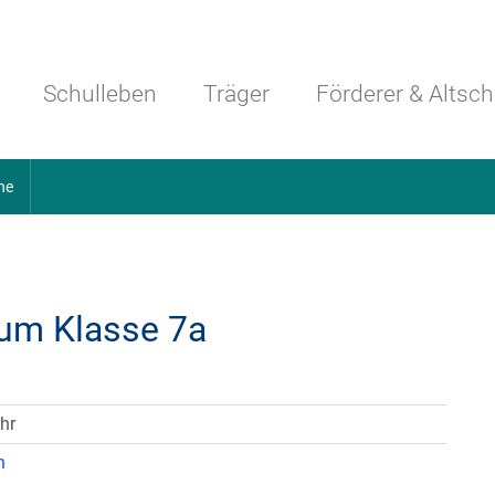
Navigation überspringen
Schulleben
Träger
Förderer & Altsch
ne
rum Klasse 7a
hr
n