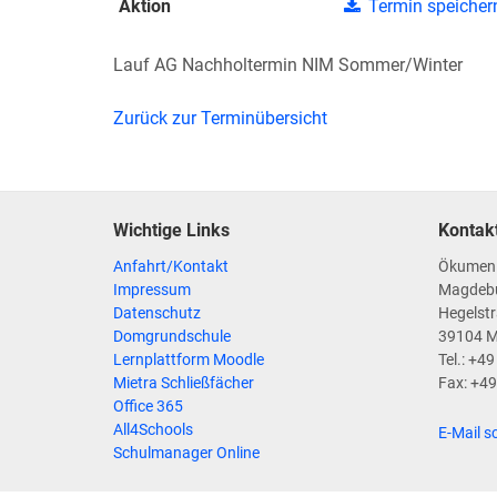
Aktion
Termin speicher
Lauf AG Nachholtermin NIM Sommer/Winter
Zurück zur Terminübersicht
Wichtige Links
Kontak
Anfahrt/Kontakt
Ökumen
Impressum
Magdeb
Datenschutz
Hegelstr
Domgrundschule
39104 
Lernplattform Moodle
Tel.: +4
Mietra Schließfächer
Fax: +4
Office 365
All4Schools
E-Mail s
Schulmanager Online