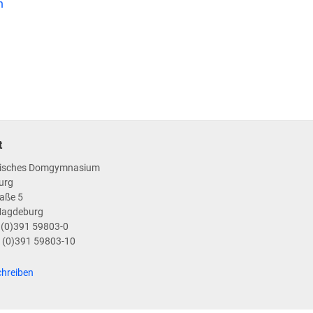
n
t
isches Domgymnasium
urg
aße 5
Magdeburg
9 (0)391 59803-0
9 (0)391 59803-10
chreiben