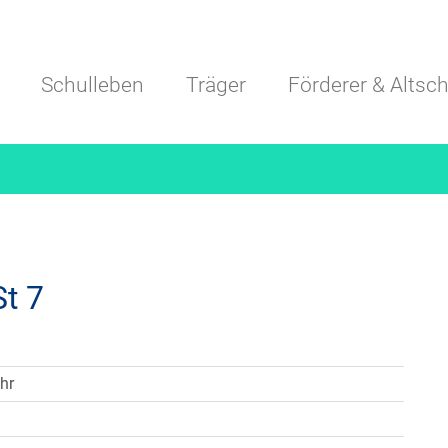
Navigation überspringen
Schulleben
Träger
Förderer & Altsch
t 7
hr