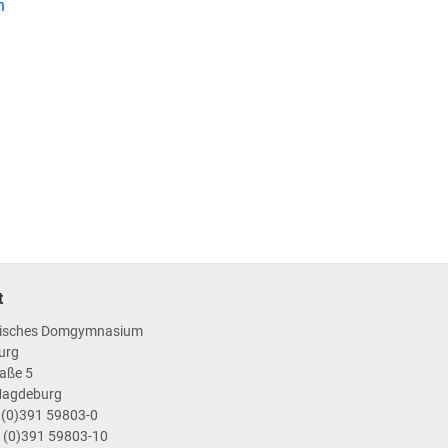
n
t
isches Domgymnasium
urg
aße 5
Magdeburg
9 (0)391 59803-0
9 (0)391 59803-10