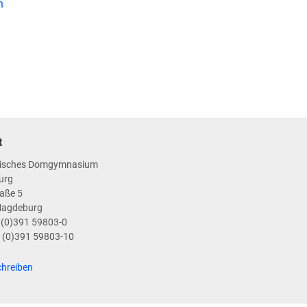
n
t
isches Domgymnasium
urg
aße 5
Magdeburg
9 (0)391 59803-0
9 (0)391 59803-10
chreiben