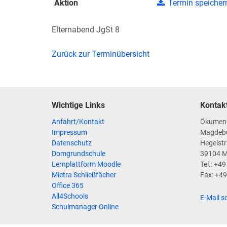
Aktion
Termin speicher
Elternabend JgSt 8
Zurück zur Terminübersicht
Wichtige Links
Kontak
Anfahrt/Kontakt
Ökumen
Impressum
Magdeb
Datenschutz
Hegelstr
Domgrundschule
39104 
Lernplattform Moodle
Tel.: +4
Mietra Schließfächer
Fax: +4
Office 365
All4Schools
E-Mail s
Schulmanager Online