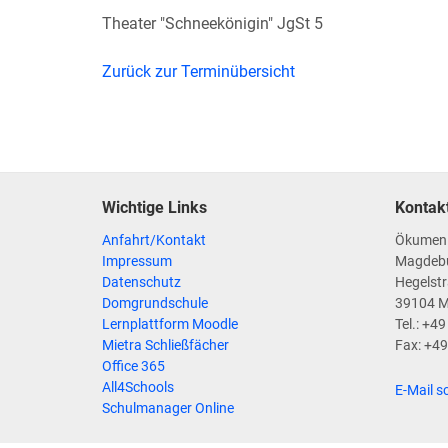
Theater "Schneekönigin" JgSt 5
Zurück zur Terminübersicht
Wichtige Links
Kontak
Anfahrt/Kontakt
Ökumen
Impressum
Magdeb
Datenschutz
Hegelstr
Domgrundschule
39104 
Lernplattform Moodle
Tel.: +4
Mietra Schließfächer
Fax: +4
Office 365
All4Schools
E-Mail s
Schulmanager Online