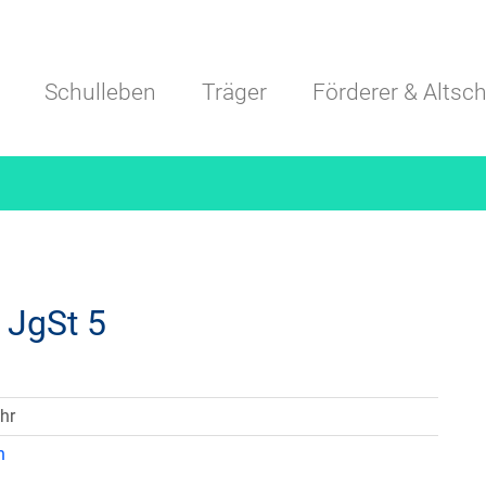
Navigation überspringen
Schulleben
Träger
Förderer & Altsch
 JgSt 5
hr
n