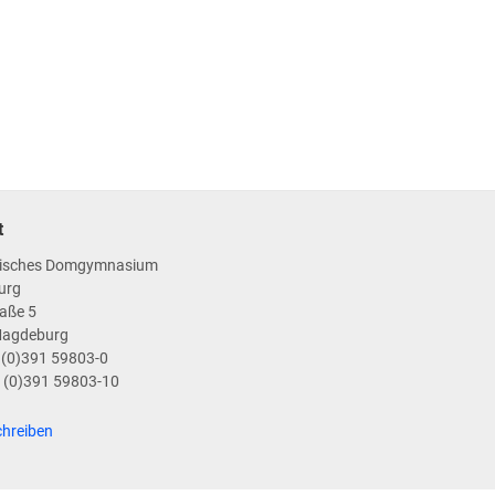
t
isches Domgymnasium
urg
aße 5
Magdeburg
9 (0)391 59803-0
9 (0)391 59803-10
chreiben