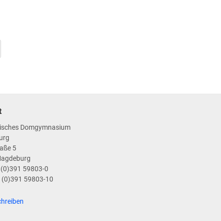
t
isches Domgymnasium
urg
aße 5
Magdeburg
9 (0)391 59803-0
9 (0)391 59803-10
chreiben