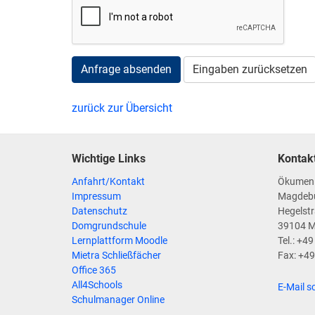
Anfrage absenden
Eingaben zurücksetzen
zurück zur Übersicht
Wichtige Links
Kontak
Anfahrt/Kontakt
Ökumen
Impressum
Magdeb
Datenschutz
Hegelstr
Domgrundschule
39104 
Lernplattform Moodle
Tel.: +4
Mietra Schließfächer
Fax: +4
Office 365
All4Schools
E-Mail s
Schulmanager Online