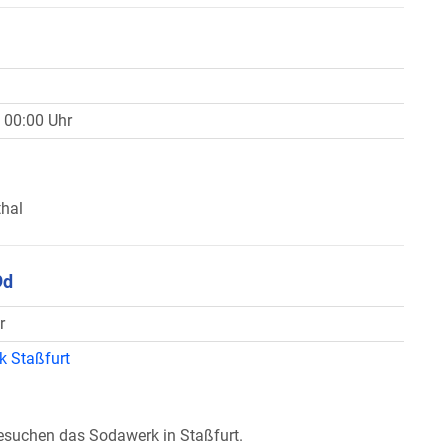
 00:00 Uhr
thal
9d
r
 Staßfurt
esuchen das Sodawerk in Staßfurt.