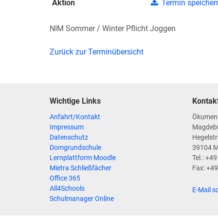
Aktion
Termin speicher
NIM Sommer / Winter Pflicht Joggen
Zurück zur Terminübersicht
Wichtige Links
Kontak
Anfahrt/Kontakt
Ökumen
Impressum
Magdeb
Datenschutz
Hegelstr
Domgrundschule
39104 
Lernplattform Moodle
Tel.: +4
Mietra Schließfächer
Fax: +4
Office 365
All4Schools
E-Mail s
Schulmanager Online