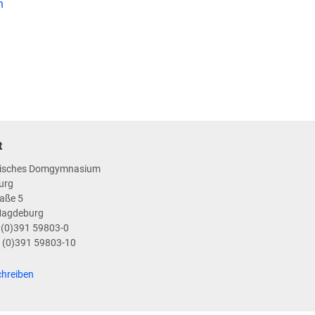
n
t
isches Domgymnasium
urg
aße 5
Magdeburg
9 (0)391 59803-0
9 (0)391 59803-10
chreiben