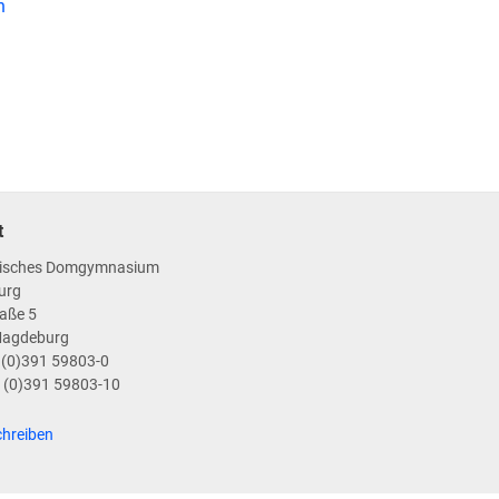
n
t
isches Domgymnasium
urg
aße 5
Magdeburg
9 (0)391 59803-0
9 (0)391 59803-10
chreiben