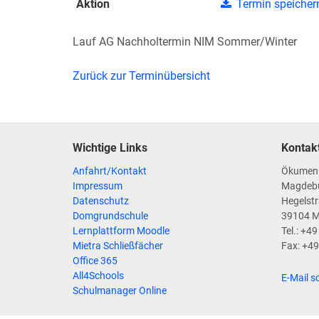
Aktion
Termin speicher
Lauf AG Nachholtermin NIM Sommer/Winter
Zurück zur Terminübersicht
Wichtige Links
Kontak
Anfahrt/Kontakt
Ökumen
Impressum
Magdeb
Datenschutz
Hegelstr
Domgrundschule
39104 
Lernplattform Moodle
Tel.: +4
Mietra Schließfächer
Fax: +4
Office 365
All4Schools
E-Mail s
Schulmanager Online