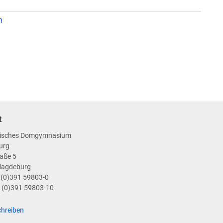
n
t
isches Domgymnasium
urg
aße 5
Magdeburg
9 (0)391 59803-0
9 (0)391 59803-10
chreiben