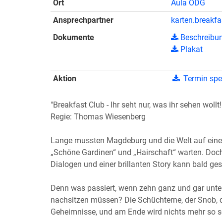
Ort
Aula ÖDG
Ansprechpartner
karten.breakf
Dokumente
Beschreibun
Plakat
Aktion
Termin spe
"Breakfast Club - Ihr seht nur, was ihr sehen wollt!
Regie: Thomas Wiesenberg
Lange mussten Magdeburg und die Welt auf einen 
„Schöne Gardinen“ und „Hairschaft“ warten. Doc
Dialogen und einer brillanten Story kann bald ge
Denn was passiert, wenn zehn ganz und gar unt
nachsitzen müssen? Die Schüchterne, der Snob, di
Geheimnisse, und am Ende wird nichts mehr so se