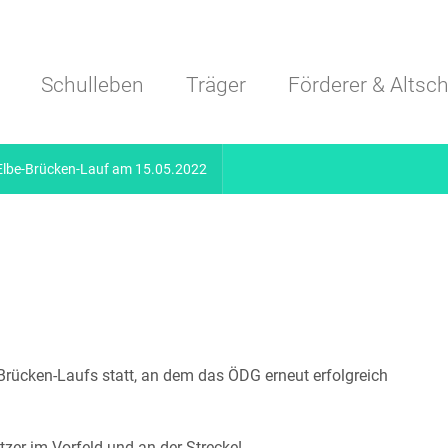
Navigation überspringen
Schulleben
Träger
Förderer & Altsch
Elbe-Brücken-Lauf am 15.05.2022
rücken-Laufs statt, an dem das ÖDG erneut erfolgreich
tzer im Vorfeld und an der Strecke!