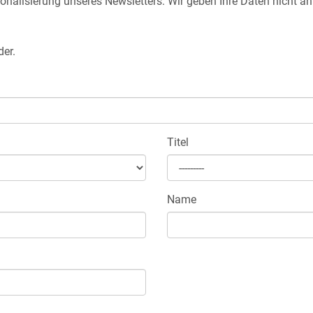
nalisierung unseres Newsletters. Wir geben Ihre Daten nicht an D
.
der.
Titel
Name