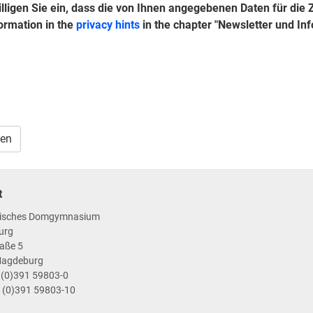
lligen Sie ein, dass die von Ihnen angegebenen Daten für die
ormation in the
privacy hints
in the chapter "Newsletter und In
zen
t
isches Domgymnasium
urg
aße 5
Magdeburg
9 (0)391 59803-0
9 (0)391 59803-10