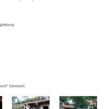
agdeburg
turm“ Gerwisch