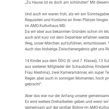
„Zu Hause ist es doch am schönsten“ Mit diesem 
Und auch wir waren froh, als wir am Sonntagab
Requisiten und Kostüme an ihren Plätzen hingen
im AMO-Kulturhaus MD.
Da wir aber aus bekannten Gründen schon im letz
auch erst kurz vor dem Dezember erfahren werden,
Weg, unser Märchen aufzuführen, entschlossen. W
Auch das bisherige Zwischenergebnis gibt uns Rec
14 Kinder aus dem ÖDG (6. und 7. Klasse), 13 
aus weiteren Mitglieder der Schaubühne, Kindere
Frau Aleshina), zwei Kameramänner, ein super T
Regen aber auch in sonnigen Momenten, hoch prof
gebracht“.
Aber das war nur der Anfang unserer gemeinsam
Es wird weitere Dreharbeiten geben und wenn wir
gemeinsam auf der großen Bühne im AMO-Kultur