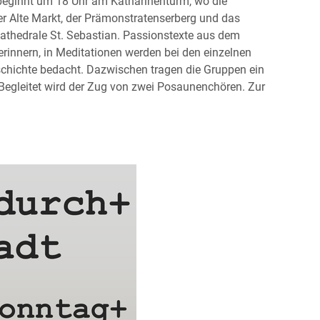
eginnt um 18 Uhr am Katharinenturm, wo die
er Alte Markt, der Prämonstratenserberg und das
athedrale St. Sebastian. Passionstexte aus dem
innern, in Meditationen werden bei den einzelnen
schichte bedacht. Dazwischen tragen die Gruppen ein
Begleitet wird der Zug von zwei Posaunenchören. Zur