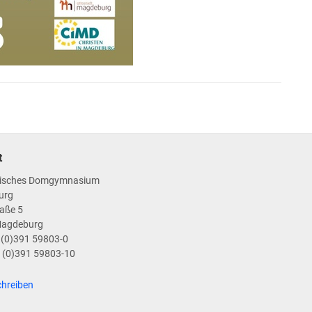
t
isches Domgymnasium
urg
aße 5
Magdeburg
9 (0)391 59803-0
9 (0)391 59803-10
chreiben