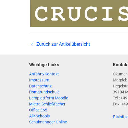
Zurück zur Artikelübersicht
Wichtige Links
Kontak
Anfahrt/Kontakt
Ökumen
Impressum
Magdeb
Datenschutz
Hegelstr
Domgrundschule
39104 
Lernplattform Moodle
Tel.: +4
Mietra Schließfächer
Fax: +4
Office 365
All4Schools
E-Mail s
Schulmanager Online