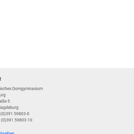
t
isches Domgymnasium
urg
aße 5
Magdeburg
9 (0)391 59803-0
9 (0)391 59803-10
chreiben