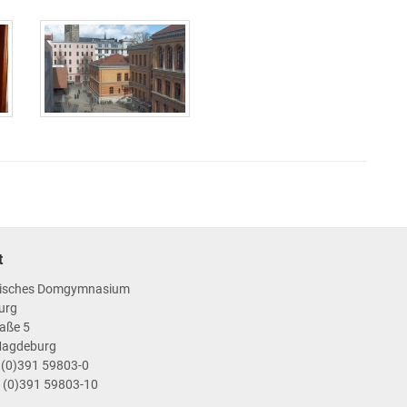
t
isches Domgymnasium
urg
aße 5
Magdeburg
9 (0)391 59803-0
9 (0)391 59803-10