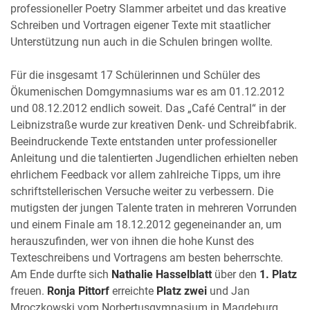
professioneller Poetry Slammer arbeitet und das kreative
Schreiben und Vortragen eigener Texte mit staatlicher
Unterstützung nun auch in die Schulen bringen wollte.
Für die insgesamt 17 Schülerinnen und Schüler des
Ökumenischen Domgymnasiums war es am 01.12.2012
und 08.12.2012 endlich soweit. Das „Café Central“ in der
Leibnizstraße wurde zur kreativen Denk- und Schreibfabrik.
Beeindruckende Texte entstanden unter professioneller
Anleitung und die talentierten Jugendlichen erhielten neben
ehrlichem Feedback vor allem zahlreiche Tipps, um ihre
schriftstellerischen Versuche weiter zu verbessern. Die
mutigsten der jungen Talente traten in mehreren Vorrunden
und einem Finale am 18.12.2012 gegeneinander an, um
herauszufinden, wer von ihnen die hohe Kunst des
Texteschreibens und Vortragens am besten beherrschte.
Am Ende durfte sich
Nathalie Hasselblatt
über den
1. Platz
freuen.
Ronja Pittorf
erreichte
Platz zwei
und Jan
Mroczkowski vom Norbertusgymnasium in Magdeburg