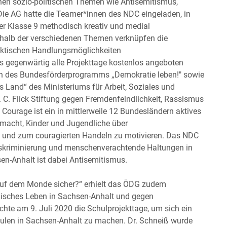
en sozio-politischen Themen wie Antisemitismus,
ie AG hatte die Teamer*innen des NDC eingeladen, in
er Klasse 9 methodisch kreativ und medial
rhalb der verschiedenen Themen verknüpfen die
raktischen Handlungsmöglichkeiten
ass gegenwärtig alle Projekttage kostenlos angeboten
n des Bundesförderprogramms „Demokratie leben!" sowie
s Land“ des Ministeriums für Arbeit, Soziales und
 C. Flick Stiftung gegen Fremdenfeindlichkeit, Rassismus
Courage ist ein in mittlerweile 12 Bundesländern aktives
 macht, Kinder und Jugendliche über
 und zum couragierten Handeln zu motivieren. Das NDC
iskriminierung und menschenverachtende Haltungen in
en-Anhalt ist dabei Antisemitismus.
auf dem Monde sicher?“ erhielt das ÖDG zudem
disches Leben in Sachsen-Anhalt und gegen
hte am 9. Juli 2020 die Schulprojekttage, um sich ein
hulen in Sachsen-Anhalt zu machen. Dr. Schneiß wurde