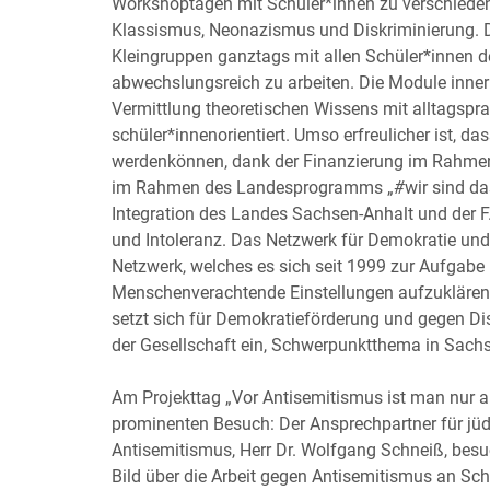
Workshoptagen mit Schüler*innen zu verschieden
Klassismus, Neonazismus und Diskriminierung. D
Kleingruppen ganztags mit allen Schüler*innen d
abwechslungsreich zu arbeiten. Die Module inne
Vermittlung theoretischen Wissens mit alltagsp
schüler*innenorientiert. Umso erfreulicher ist, d
werdenkönnen, dank der Finanzierung im Rahme
im Rahmen des Landesprogramms „
#
wir sind da
Integration des Landes Sachsen-Anhalt und der F.
und Intoleranz. Das Netzwerk für Demokratie und 
Netzwerk, welches es sich seit 1999 zur Aufgabe
Menschenverachtende Einstellungen aufzuklären
setzt sich für Demokratieförderung und gegen D
der Gesellschaft ein, Schwerpunktthema in Sachs
Am Projekttag „Vor Antisemitismus ist man nur 
prominenten Besuch: Der Ansprechpartner für jü
Antisemitismus, Herr Dr. Wolfgang Schneiß, besuc
Bild über die Arbeit gegen Antisemitismus an Sc