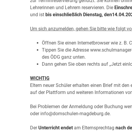
zur Terminreservierung genutzt. Sie können onlin
Lehrerinnen und Lehrern reservieren. Die
Einschr
und ist
bis einschließlich Dienstag, den14.04.2
Um sich anzumelden, gehen Sie bitte wie folgt vo
Öffnen Sie einen Internetbrowser wie z. B. 
Tippen Sie die Adresse www.schulmanager-o
des ÖDG ganz unten.
Dann gehen Sie oben rechts auf „Jetzt einl
WICHTIG
Eltern neuer Schüler erhalten einen Brief mit de
auf der Plattform und weiteren Informationen vom
Bei Problemen der Anmeldung oder Buchung wend
oder info@domschulen-magdeburg.de.
Der
Unterricht endet
am Elternsprechtag
nach de