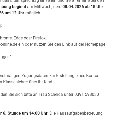
e den Elternsprechtag einsehen und freie Termine bei den
eibung beginnt
am Mittwoch, dem
08.04.2026 ab 18 Uhr
026 um 12 Uhr
möglich.
r
:
Chrome, Edge oder Firefox.
nline.de ein oder nutzen Sie den Link auf der Homepage
oggen“.
n erstmaligen Zugangsdaten zur Erstellung eines Kontos
 Klassenlehrer über ihr Kind.
en Sie sich bitte an Frau Scheida unter 0391 598030
r 6. Stunde um 14:00 Uhr
. Die Hausaufgabenbetreuung