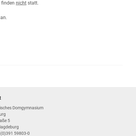
 finden
nicht
statt.
 an.
t
isches Domgymnasium
urg
aße 5
Magdeburg
9 (0)391 59803-0