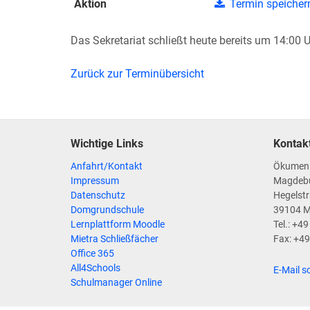
Aktion
Termin speicher
Das Sekretariat schließt heute bereits um 14:00 U
Zurück zur Terminübersicht
Wichtige Links
Kontak
Anfahrt/Kontakt
Ökumen
Impressum
Magdeb
Datenschutz
Hegelstr
Domgrundschule
39104 
Lernplattform Moodle
Tel.: +4
Mietra Schließfächer
Fax: +4
Office 365
All4Schools
E-Mail s
Schulmanager Online