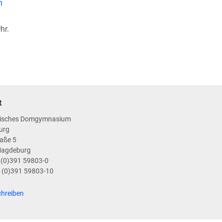
n
hr.
t
isches Domgymnasium
urg
aße 5
Magdeburg
9 (0)391 59803-0
9 (0)391 59803-10
chreiben