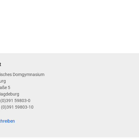
t
isches Domgymnasium
urg
aße 5
Magdeburg
9 (0)391 59803-0
9 (0)391 59803-10
chreiben