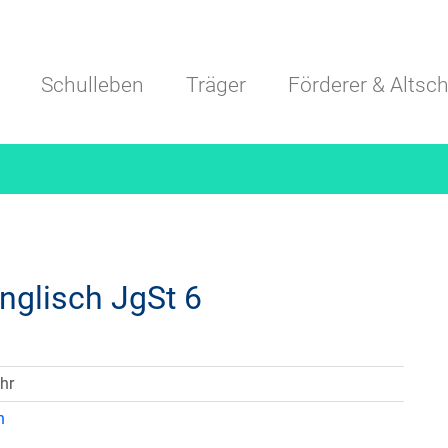
Navigation überspringen
Schulleben
Träger
Förderer & Altsch
Englisch JgSt 6
hr
n