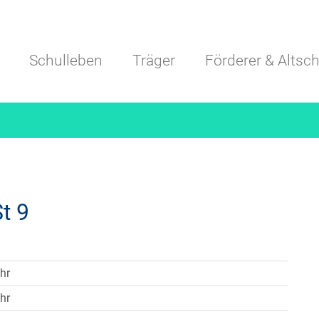
Navigation überspringen
Schulleben
Träger
Förderer & Altsch
t 9
hr
hr