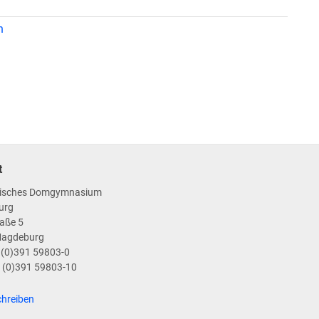
n
t
isches Domgymnasium
urg
aße 5
Magdeburg
9 (0)391 59803-0
9 (0)391 59803-10
chreiben