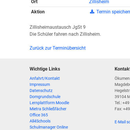
Ort
Zillisheim
Aktion
Termin speicher
Zillisheimaustausch JgSt 9
Die Schüler fahren nach Zillisheim.
Zurück zur Terminübersicht
Wichtige Links
Kontak
Anfahrt/Kontakt
Ökumen
Impressum
Magdeb
Datenschutz
Hegelstr
Domgrundschule
39104 
Lernplattform Moodle
Tel.: +4
Mietra Schließfächer
Fax: +4
Office 365
All4Schools
E-Mail s
Schulmanager Online