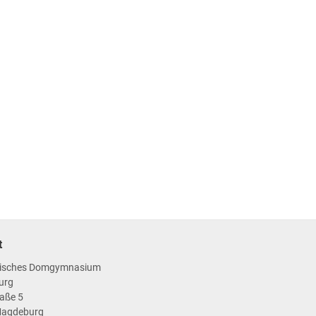
t
isches Domgymnasium
urg
aße 5
Magdeburg